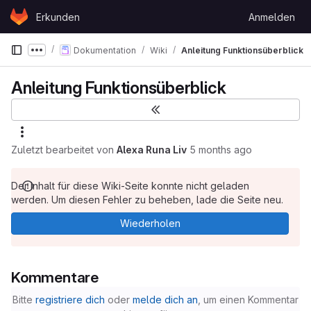
Skip to content
Erkunden
Anmelden
GitLab
Dokumentation
Wiki
Anleitung Funktionsüberblick
Show more breadcrumbs
Anleitung Funktionsüberblick
Zuletzt bearbeitet von
Alexa Runa Liv
5 months ago
Der Inhalt für diese Wiki-Seite konnte nicht geladen
werden. Um diesen Fehler zu beheben, lade die Seite neu.
Wiederholen
Kommentare
Bitte
registriere dich
oder
melde dich an
, um einen Kommentar