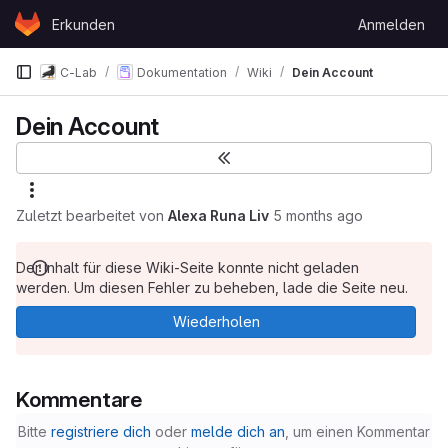
Skip to content
Erkunden
Anmelden
GitLab
C-Lab
Dokumentation
Wiki
Dein Account
Dein Account
Zuletzt bearbeitet von
Alexa Runa Liv
5 months ago
Der Inhalt für diese Wiki-Seite konnte nicht geladen
werden. Um diesen Fehler zu beheben, lade die Seite neu.
Wiederholen
Kommentare
Bitte
registriere dich
oder
melde dich an
, um einen Kommentar