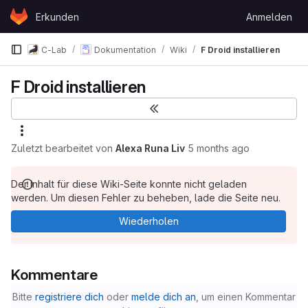
Skip to content
Erkunden
Anmelden
GitLab
C-Lab
Dokumentation
Wiki
F Droid installieren
F Droid installieren
Zuletzt bearbeitet von
Alexa Runa Liv
5 months ago
Der Inhalt für diese Wiki-Seite konnte nicht geladen
werden. Um diesen Fehler zu beheben, lade die Seite neu.
Wiederholen
Kommentare
Bitte
registriere dich
oder
melde dich an
, um einen Kommentar